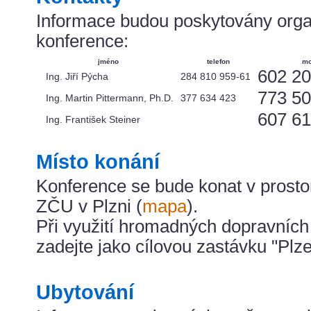
Informace budou poskytovány org
konference:
jméno
telefon
mo
602 2
Ing. Jiří Pýcha
284 810 959-61
773 50
Ing. Martin Pittermann, Ph.D.
377 634 423
607 61
Ing. František Steiner
Místo konání
Konference se bude konat v prosto
ZČU v Plzni (
mapa
).
Při využití hromadných dopravních
zadejte jako cílovou zastávku "Plz
Ubytování