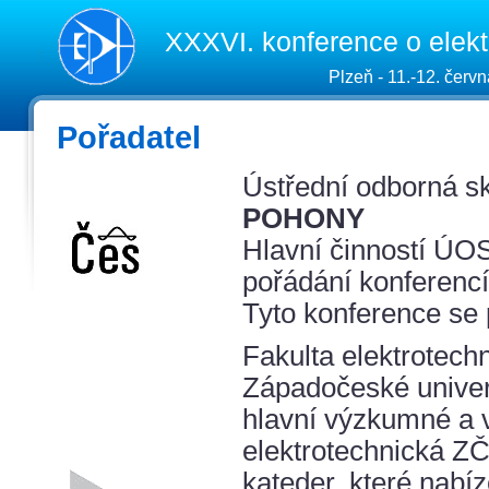
XXXVI. konference o elek
Plzeň - 11.-12. červ
Pořadatel
Ústřední odborná s
POHONY
Hlavní činností ÚOS
pořádání konferencí
Tyto konference se 
Fakulta elektrotechn
Západočeské univerz
hlavní výzkumné a v
elektrotechnická ZČ
kateder, které nabí